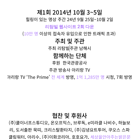
제1회 2014년 10월 3~5일
힐링이 있는 명상 주간 24년 9월 25일~10월 2일
리탐빌 웹사이트 2회 다운
(
10만 명
 이상의 접속자 유입으로 인한 트래픽 초과) 
주최 및 주관
주최 리탐빌
주관 남해시
함께하는 단체
후원  한국관광공사
주관 방송사 아리랑 TV
(아리랑 TV ‘The Prime’ 
전 세계
 방영, 
1억 1,285만 명
 시청, 7회 방영)
협찬 및 후원사
(주)쿨이너프스튜디오, 온오프믹스, 브루독, e미라클 나비수, 하늘보
리, 도서출판 묵띠, 크리스탈환타지, (주)김녕요트투어, 쿠오스 스파
클링워터, 아리수, (주)이화코리아, 호호요가, 
세상을안아주는밝은문