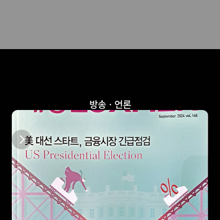
방송ㆍ언론