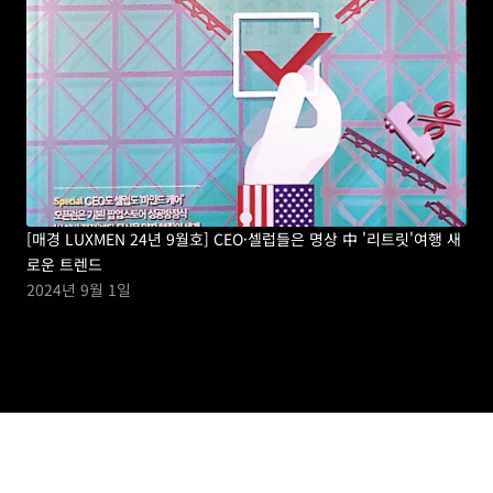
[매경 LUXMEN 24년 9월호] CEO·셀럽들은 명상 中 '리트릿'여행 새
치유
로운 트렌드 
20
2024년 9월 1일