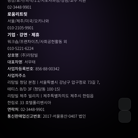
명상/요가/의식/1:1/지도자과정/상담/교수 지원
02-3448-9901
로움리트릿
서울/제주/미국/오키나와
010-2105-9901
기업ㆍ강연ㆍ제휴
워크숍/프랜차이즈/사회공헌활동 외
010-5221-6224
상호명
: (주)리탐빌
대표자명
: 서무태
사업자등록번호
: 856-88-00342
사업자주소
리탐빌 청담 본점ㅣ서울특별시 강남구 압구정로 73길 7, 
테티스 B/D 3F (청담동 100-15)
리탐빌 제주 빌리지ㅣ제주특별자치도 제주시 한림읍
한림로 33 호텔풀리벤시아 
연락처
: 02-3448-9901
통신판매업신고번호
: 2017-서울용산-0407 법인