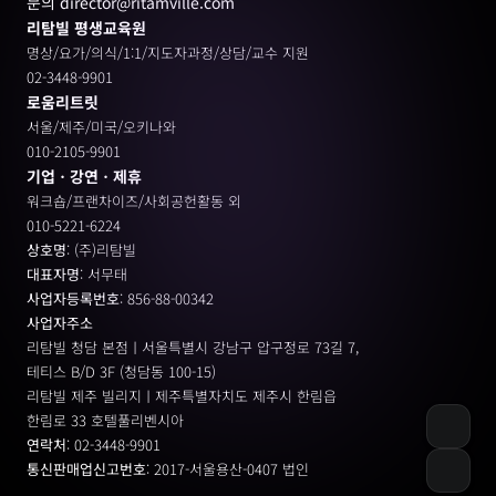
문의 director@ritamville.com
리탐빌 평생교육원
명상/요가/의식/1:1/지도자과정/상담/교수 지원
02-3448-9901
로움리트릿
서울/제주/미국/오키나와
010-2105-9901
기업ㆍ강연ㆍ제휴
워크숍/프랜차이즈/사회공헌활동 외
010-5221-6224
상호명
: (주)리탐빌
대표자명
: 서무태
사업자등록번호
: 856-88-00342
사업자주소
리탐빌 청담 본점ㅣ서울특별시 강남구 압구정로 73길 7, 
테티스 B/D 3F (청담동 100-15)
리탐빌 제주 빌리지ㅣ제주특별자치도 제주시 한림읍
한림로 33 호텔풀리벤시아 
연락처
: 02-3448-9901
통신판매업신고번호
: 2017-서울용산-0407 법인