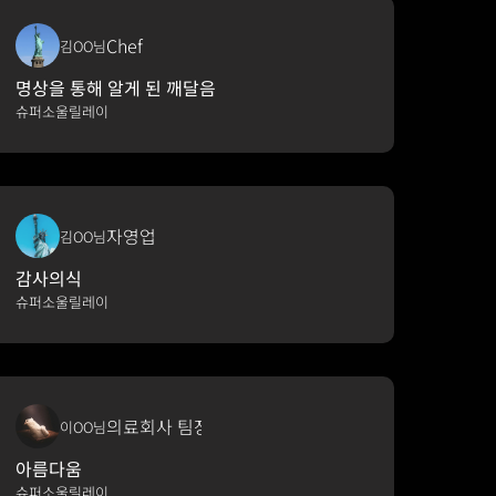
Chef
김OO님
명상을 통해 알게 된 깨달음
슈퍼소울릴레이
자영업
김OO님
감사의식
슈퍼소울릴레이
의료회사 팀장
이OO님
아름다움
슈퍼소울릴레이