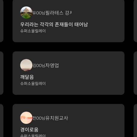
필라테스 강사
유OO님
우리라는 각각의 존재들이 태어남
슈퍼소울릴레이
자영업
김OO님
깨달음
슈퍼소울릴레이
유치원교사
전OO님
경이로움
슈퍼소울릴레이