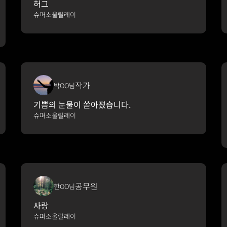
허그
슈퍼소울릴레이
작가
박OO님
기쁨의 눈물이 쏟아졌습니다.
슈퍼소울릴레이
공무원
한OO님
사랑
슈퍼소울릴레이