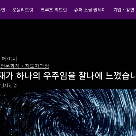
수련
로움리트릿
크루즈 리트릿
슈퍼 소울 릴레이
기업・강연
전 페이지
 전문과정・지도자과정
재가 하나의 우주임을 찰나에 느꼈습니
O님
자영업