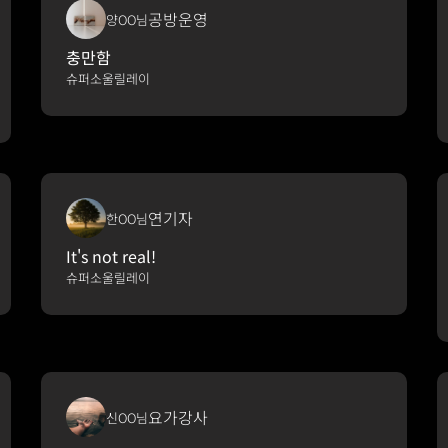
공방운영
양OO님
충만함
슈퍼소울릴레이
연기자
한OO님
It's not real!
슈퍼소울릴레이
요가강사
신OO님