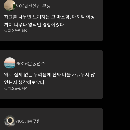
건설업 부장
노OO님
허그를 나누면 느껴지는 그 따스함. 마지막 여정
까지 너무나 영적인 경험이었다.
슈퍼소울릴레이
운동선수
박OO님
역시 실체 없는 두려움에 진짜 나를 가둬두지 않
았는지 생각해보았다.
슈퍼소울릴레이
승무원
김OO님