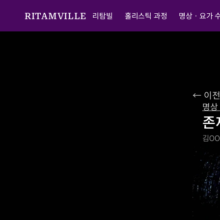
리탐빌
홀리스틱 과정
명상ㆍ요가 
RITAMVILLE
← 이
명상
존
김O