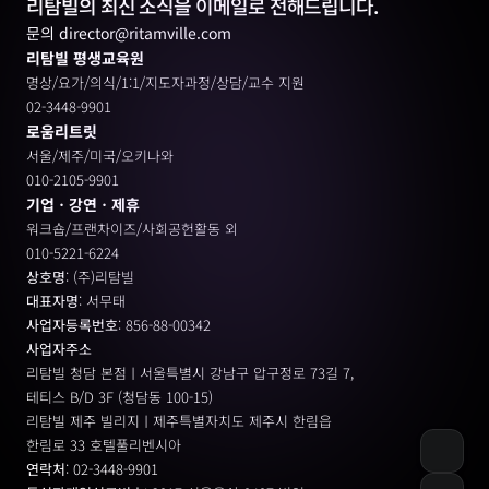
리탐빌의 최신 소식을 이메일로 전해드립니다.
문의 director@ritamville.com
리탐빌 평생교육원
명상/요가/의식/1:1/지도자과정/상담/교수 지원
02-3448-9901
로움리트릿
서울/제주/미국/오키나와
010-2105-9901
기업ㆍ강연ㆍ제휴
워크숍/프랜차이즈/사회공헌활동 외
010-5221-6224
상호명
: (주)리탐빌
대표자명
: 서무태
사업자등록번호
: 856-88-00342
사업자주소
리탐빌 청담 본점ㅣ서울특별시 강남구 압구정로 73길 7, 
테티스 B/D 3F (청담동 100-15)
리탐빌 제주 빌리지ㅣ제주특별자치도 제주시 한림읍
한림로 33 호텔풀리벤시아 
연락처
: 02-3448-9901