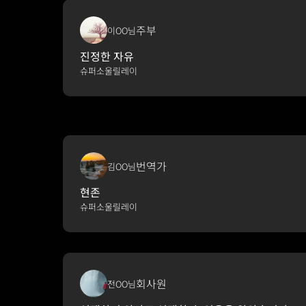
주부
이OO님
진정한 자유
슈퍼소울릴레이
번역가
김OO님
현존
슈퍼소울릴레이
회사원
전OO님