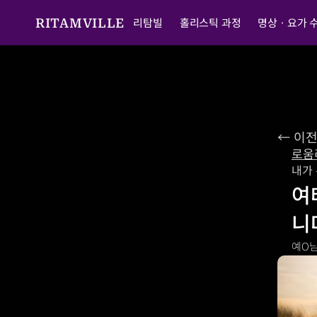
리탐빌
홀리스틱 과정
명상ㆍ요가 
RITAMVILLE
← 이
로움
내가
여
니
예O