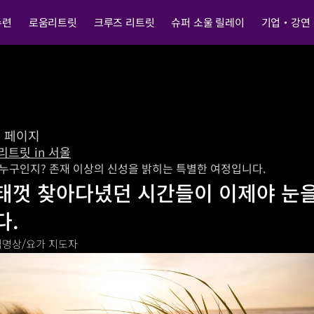
수련
로움리트릿
크루즈 리트릿
슈퍼 소울 릴레이
기업・강연
전 페이지
리트릿 in 서울
 누구인지? 존재 이상의 신성을 밝히는 특별한 여정입니다.
태껏 찾아다녔던 시간들이 이제야 눈을
다.
님
명상/요가 지도자