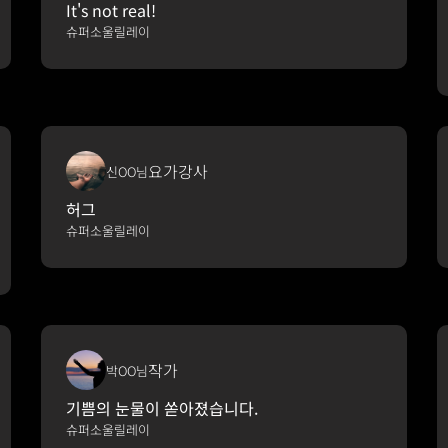
It's not real!
슈퍼소울릴레이
요가강사
신OO님
허그
슈퍼소울릴레이
작가
박OO님
기쁨의 눈물이 쏟아졌습니다.
슈퍼소울릴레이