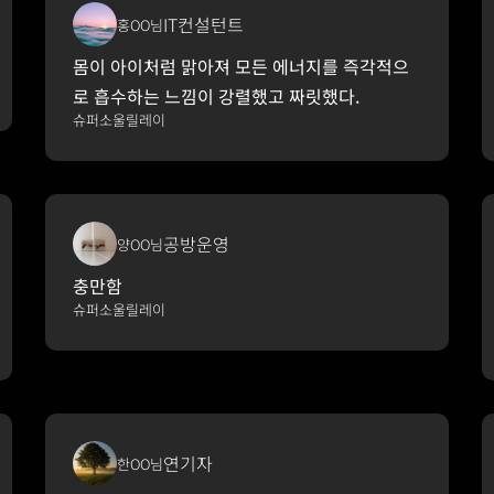
IT컨설턴트
홍OO님
몸이 아이처럼 맑아져 모든 에너지를 즉각적으
로 흡수하는 느낌이 강렬했고 짜릿했다.
슈퍼소울릴레이
공방운영
양OO님
충만함
슈퍼소울릴레이
연기자
한OO님