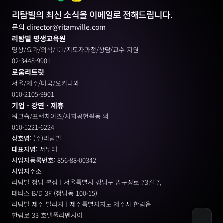
리탐빌의 최신 소식을 이메일로 전해드립니다.
문의 director@ritamville.com
리탐빌 평생교육원
명상/요가/의식/1:1/지도자과정/상담/교수 지원
02-3448-9901
로움리트릿
서울/제주/미국/오키나와
010-2105-9901
기업ㆍ강연ㆍ제휴
워크숍/프랜차이즈/사회공헌활동 외
010-5221-6224
상호명
: (주)리탐빌
대표자명
: 서무태
사업자등록번호
: 856-88-00342
사업자주소
리탐빌 청담 본점ㅣ서울특별시 강남구 압구정로 73길 7, 
테티스 B/D 3F (청담동 100-15)
리탐빌 제주 빌리지ㅣ제주특별자치도 제주시 한림읍
한림로 33 호텔풀리벤시아 