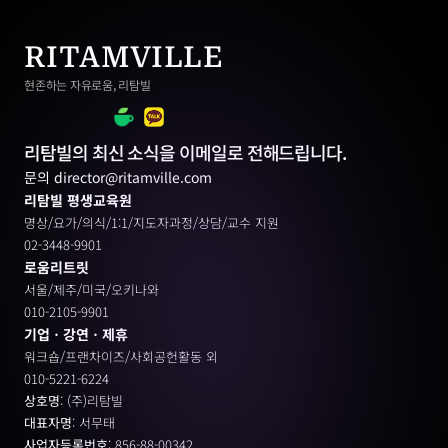
RITAMVILLE
현존하는 자유로움, 리탐빌
리탐빌의 최신 소식을 이메일로 전해드립니다.
문의 director@ritamville.com
리탐빌 평생교육원
명상/요가/의식/1:1/지도자과정/상담/교수 지원
02-3448-9901
로움리트릿
서울/제주/미국/오키나와
010-2105-9901
기업ㆍ강연ㆍ제휴
워크숍/프랜차이즈/사회공헌활동 외
010-5221-6224
상호명
: (주)리탐빌
대표자명
: 서무태
사업자등록번호
: 856-88-00342