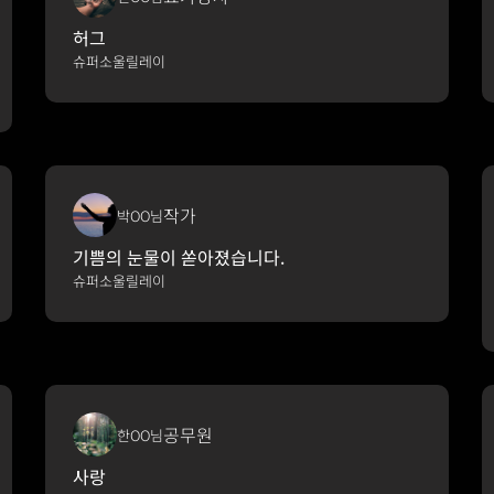
허그
슈퍼소울릴레이
작가
박OO님
기쁨의 눈물이 쏟아졌습니다.
슈퍼소울릴레이
공무원
한OO님
사랑