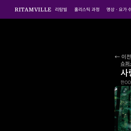
리탐빌
홀리스틱 과정
명상ㆍ요가 
RITAMVILLE
← 이
슈퍼
사
한O