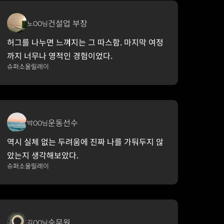
건설업 부장
노OO님
허그를 나누면 느껴지는 그 따스함. 마지막 여정
까지 너무나 영적인 경험이었다.
슈퍼소울릴레이
운동선수
박OO님
역시 실체 없는 두려움에 진짜 나를 가둬두지 않
았는지 생각해보았다.
슈퍼소울릴레이
승무원
김OO님