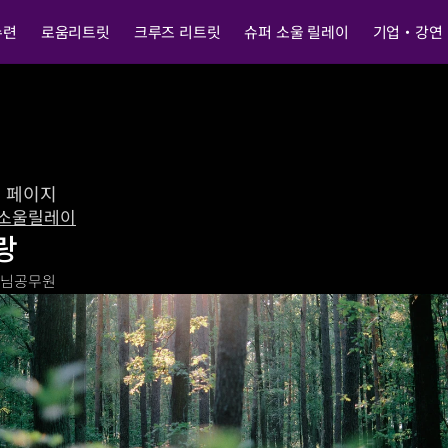
수련
로움리트릿
크루즈 리트릿
슈퍼 소울 릴레이
기업・강연
전 페이지
소울릴레이
랑
O님
공무원