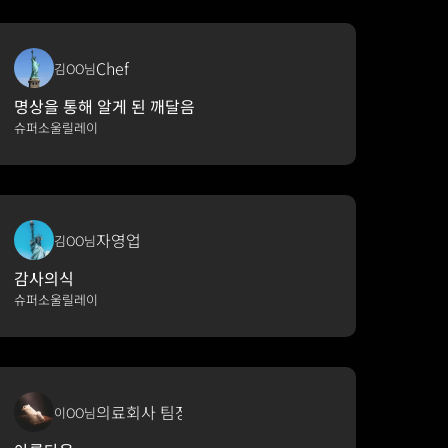
Chef
김OO님
명상을 통해 알게 된 깨달음
슈퍼소울릴레이
자영업
김OO님
감사의식
슈퍼소울릴레이
의료회사 팀장
이OO님