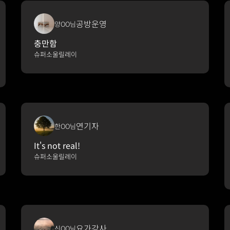
공방운영
양OO님
충만함
슈퍼소울릴레이
연기자
한OO님
It's not real!
슈퍼소울릴레이
요가강사
신OO님