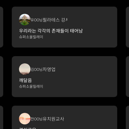
필라테스 강사
유OO님
우리라는 각각의 존재들이 태어남
슈퍼소울릴레이
자영업
김OO님
깨달음
슈퍼소울릴레이
유치원교사
전OO님