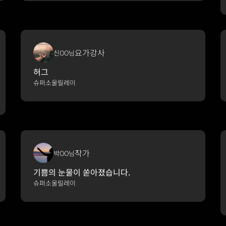
요가강사
신OO님
허그
슈퍼소울릴레이
작가
박OO님
기쁨의 눈물이 쏟아졌습니다.
슈퍼소울릴레이