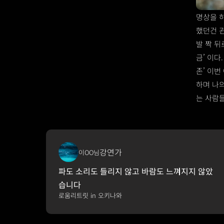
명상을 
했던건 관
발 짝 뒤
금’ 이다
존’ 이번
하며 나의
는 사람
강연가
이OO님
파도 소리도 들리지 않고 바람도 느껴지지 않았
습니다
로움리트릿 in 오키나와