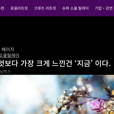
수련
로움리트릿
크루즈 리트릿
슈퍼 소울 릴레이
기업・강연
전 페이지
소울릴레이
엇보다 가장 크게 느낀건 ‘지금’ 이다.
O님
작가