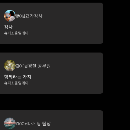
요가강사
황O님
감사
슈퍼소울릴레이
경찰 공무원
김OO님
함께라는 가치
슈퍼소울릴레이
마케팅 팀장
김OO님