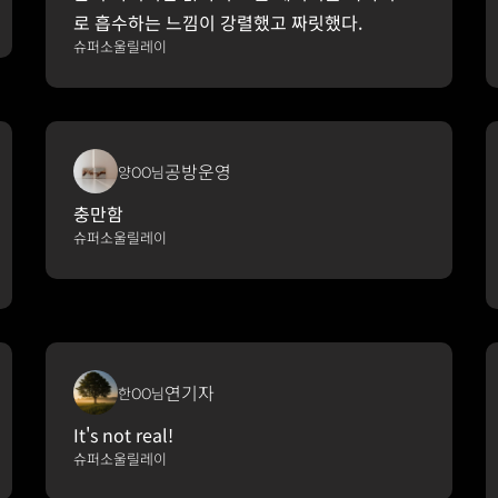
로 흡수하는 느낌이 강렬했고 짜릿했다.
슈퍼소울릴레이
공방운영
양OO님
충만함
슈퍼소울릴레이
연기자
한OO님
It's not real!
슈퍼소울릴레이