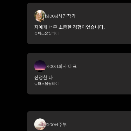
사진작가
남OO님
저에게 너무 소중한 경험이었습니다.
슈퍼소울릴레이
회사 대표
서OO님
진정한 나
슈퍼소울릴레이
주부
이OO님