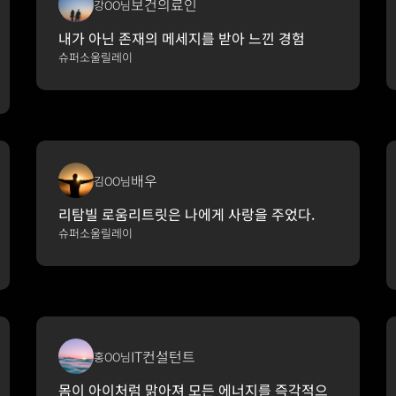
보건의료인
강OO님
내가 아닌 존재의 메세지를 받아 느낀 경험
슈퍼소울릴레이
배우
김OO님
리탐빌 로움리트릿은 나에게 사랑을 주었다.
슈퍼소울릴레이
IT컨설턴트
홍OO님
몸이 아이처럼 맑아져 모든 에너지를 즉각적으