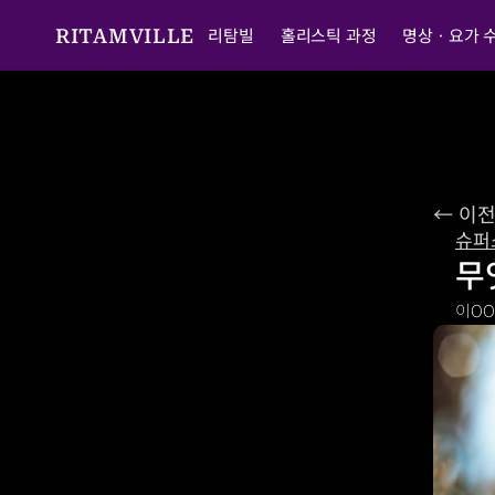
리탐빌
홀리스틱 과정
명상ㆍ요가 
RITAMVILLE
← 이
슈퍼
무
이O