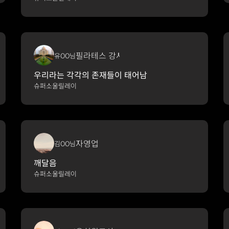
필라테스 강사
유OO님
우리라는 각각의 존재들이 태어남
슈퍼소울릴레이
자영업
김OO님
깨달음
슈퍼소울릴레이