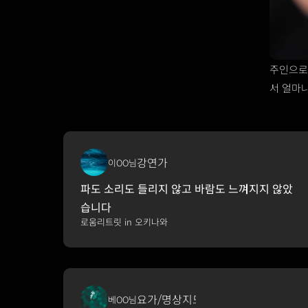
주인으로 
서 얼마나
강연가
이OO님
파도 소리도 들리지 않고 바람도 느껴지지 않았
습니다
로움리트릿 in 오키나와
요가/명상지도자
베OO님