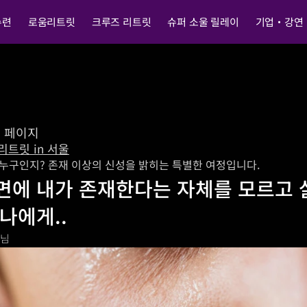
수련
로움리트릿
크루즈 리트릿
슈퍼 소울 릴레이
기업・강연
전 페이지
리트릿 in 서울
 누구인지? 존재 이상의 신성을 밝히는 특별한 여정입니다.
면에 내가 존재한다는 자체를 모르고 
 나에게..
O님