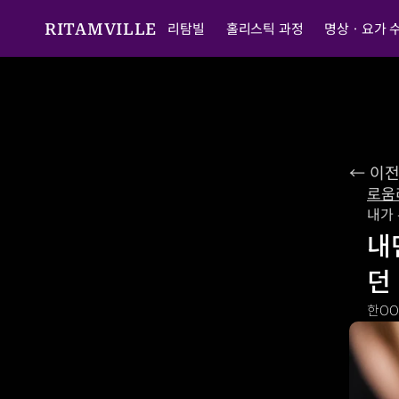
리탐빌
홀리스틱 과정
명상ㆍ요가 
RITAMVILLE
← 이
로움
내가
내
던
한O