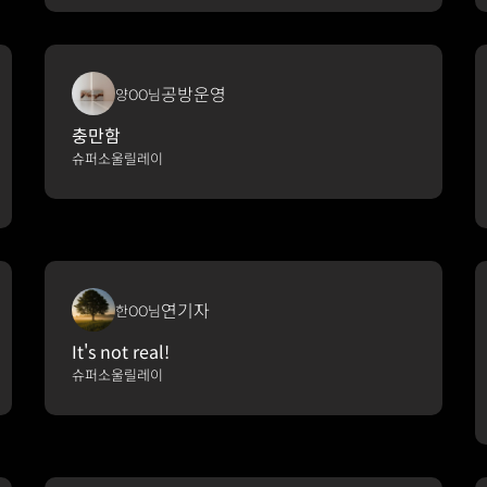
공방운영
양OO님
충만함
슈퍼소울릴레이
연기자
한OO님
It's not real!
슈퍼소울릴레이