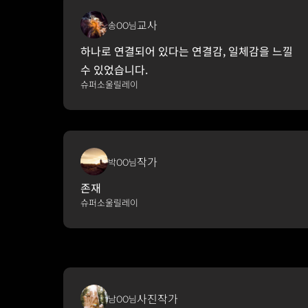
교사
송OO님
하나로 연결되어 있다는 연결감, 일체감을 느낄 
수 있었습니다.
슈퍼소울릴레이
작가
박OO님
존재
슈퍼소울릴레이
사진작가
남OO님