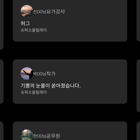
요가강사
신OO님
허그
슈퍼소울릴레이
작가
박OO님
기쁨의 눈물이 쏟아졌습니다.
슈퍼소울릴레이
공무원
한OO님