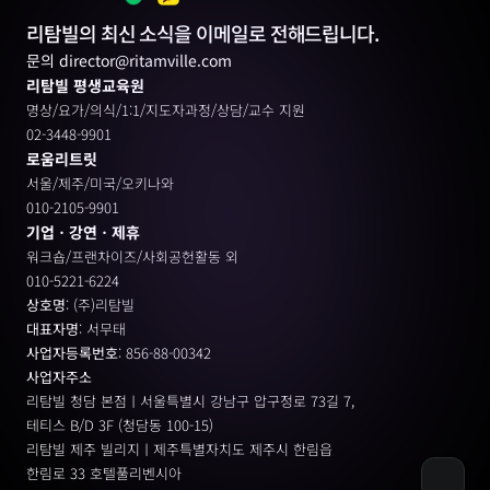
리탐빌의 최신 소식을 이메일로 전해드립니다.
문의 director@ritamville.com
리탐빌 평생교육원
명상/요가/의식/1:1/지도자과정/상담/교수 지원
02-3448-9901
로움리트릿
서울/제주/미국/오키나와
010-2105-9901
기업ㆍ강연ㆍ제휴
워크숍/프랜차이즈/사회공헌활동 외
010-5221-6224
상호명
: (주)리탐빌
대표자명
: 서무태
사업자등록번호
: 856-88-00342
사업자주소
리탐빌 청담 본점ㅣ서울특별시 강남구 압구정로 73길 7, 
테티스 B/D 3F (청담동 100-15)
리탐빌 제주 빌리지ㅣ제주특별자치도 제주시 한림읍
한림로 33 호텔풀리벤시아 