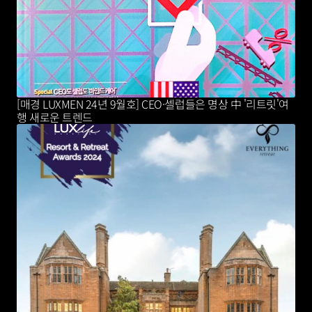
[매경 LUXMEN 24년 9월호] CEO·셀럽들은 명상 中 '리트릿'여
행 새로운 트렌드 