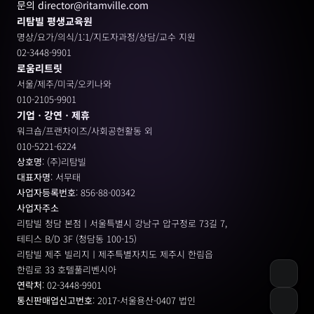
문의 director@ritamville.com
리탐빌 평생교육원
명상/요가/의식/1:1/지도자과정/상담/교수 지원
02-3448-9901
로움리트릿
서울/제주/미국/오키나와
010-2105-9901
기업ㆍ강연ㆍ제휴
워크숍/프랜차이즈/사회공헌활동 외
010-5221-6224
상호명
: (주)리탐빌
대표자명
: 서무태
사업자등록번호
: 856-88-00342
사업자주소
리탐빌 청담 본점ㅣ서울특별시 강남구 압구정로 73길 7, 
테티스 B/D 3F (청담동 100-15)
리탐빌 제주 빌리지ㅣ제주특별자치도 제주시 한림읍
한림로 33 호텔풀리벤시아 
연락처
: 02-3448-9901
통신판매업신고번호
: 2017-서울용산-0407 법인