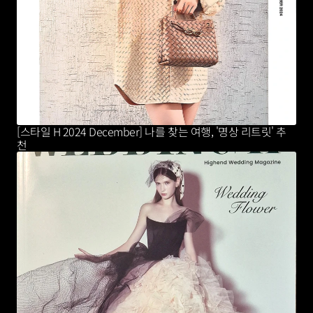
[스타일 H 2024 December] 나를 찾는 여행, '명상 리트릿' 추
천