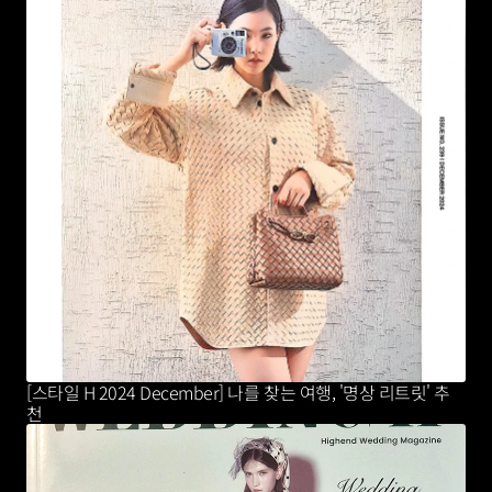
[스타일 H 2024 December] 나를 찾는 여행, '명상 리트릿' 추
천