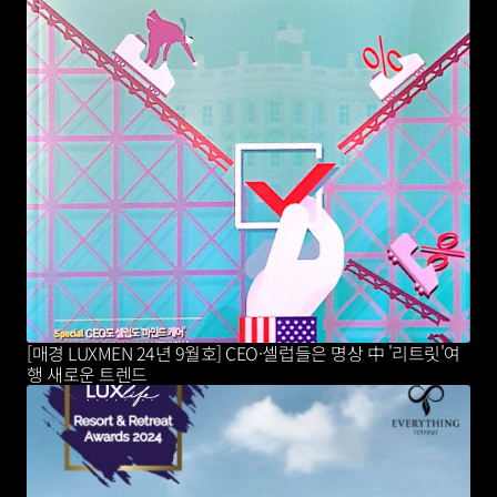
[매경 LUXMEN 24년 9월호] CEO·셀럽들은 명상 中 '리트릿'여
행 새로운 트렌드 