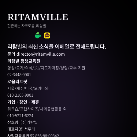
RITAMVILLE
현존하는 자유로움, 리탐빌
리탐빌의 최신 소식을 이메일로 전해드립니다.
문의 director@ritamville.com
리탐빌 평생교육원
명상/요가/의식/1:1/지도자과정/상담/교수 지원
02-3448-9901
로움리트릿
서울/제주/미국/오키나와
010-2105-9901
기업ㆍ강연ㆍ제휴
워크숍/프랜차이즈/사회공헌활동 외
010-5221-6224
상호명
: (주)리탐빌
대표자명
: 서무태
사업자등록번호
: 856-88-00342