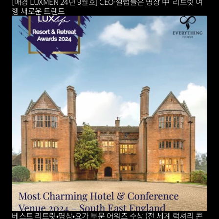
[매경 LUXMEN 24년 9월호] CEO·셀럽들은 명상 中 '리트릿'여
행 새로운 트렌드 
베스트 리트릿•명상•요가 부문 어워즈 수상 (전 세계 럭셔리 콘