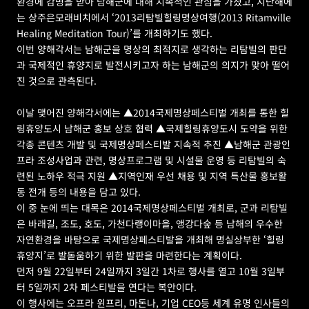
환경에 감명을 받아 남해군에 대해 지속적인 관심을 가졌고, 지난해에
는 상주은모래비치에서 ‘2013리탐빌힐링명상여행(2013 Ritamville 
Healing Meditation Tour)’를 개최하기도 했다.
이번 양해각서는 남해군을 명상의 최적지로 생각하는 리탐빌의 판단
과 국제적인 휴양지로 발전시키고자 하는 남해군의 의지가 맞아 떨어
진 것으로 관측된다.
이날 맺어진 양해각서에는 ▲2014국제명상페스티벌 개최를 통한 힐
링휴양도시 남해군 홍보 상호 협력 ▲국제힐링휴양도시 도약을 위한 
각종 콘텐츠 개발 및 국제명상페스티발 지속적 추진 ▲남해군 관광인
프라 조성사업과 관련, 명상프로그램 및 시설물 운영 등 리탐빌의 숙
련된 노하우 적극 지원 ▲지역인재 우선 채용 및 지역 특산물 홍보활
동 전개 등의 내용을 담고 있다. 
이 중 눈에 띄는 대목은 2014국제명상페스티벌 개최로, 군과 리탐빌
은 바래길, 조도, 호도, 가천다랭이마을, 앵강다숲 등 남해의 우수한 
자연환경을 바탕으로 국제명상페스티발을 개최해 명실상부한 ‘힐링 
휴양지’로 발돋움하기 위한 발판을 마련한다는 계획이다.
먼저 9월 22일부터 24일까지 3일간 1차로 행사를 열고 10월 3일부
터 5일까지 2차 페스티발을 연다는 복안이다.
이 행사에는 오프라 윈프리, 마돈나, 기업 CEO등 세계 유명 인사들의 