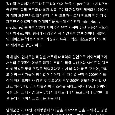
정신적 스승이자 오프라 윈프리의 슈퍼 쏘울(super SOUL) 시리즈에 
출연했던 디팍 초프라와 직관 의학 분야의 개척자인 캐롤라인 메이스
가 해외 초청인사로 확정됐다. 디팍 초프라는 고대 인도의 전통 치유
과학인 아유르베다와 현대의학을 접목해 심신의학(mind-body 
medicine) 분야를 창안하여 미국과 유럽 사회에 심신 열풍을 일으킨 
의학박사로, 이번 행사에서 강연과 북 사인회를 할 예정이다. 캐롤라
인 메이스는 ‘영혼의 해부’ 외 5권의 뉴욕 타임스 베스트셀러 작가이
며 세계적인 강연가이다.
국내 참여 인사로는 리탐빌 서무태 대표와의 인연으로 메이저리그에
서부터 오랫동안 명상을 해왔던 코리안 특급 박찬호와 SBS 힐링 캠프
에서 명상을 통해 힐링을 체험했다고 밝힌 바 있는 배우 고소영, 그리
고 유명 음악가들이 참여할 예정이다. 각 차수별 선착순 200명 정도
이며 해외 초청인사 강연 및 워크샵의 경우 800명 정도가 참석할 것
으로 예상된다. 이미 이들의 방문 소식을 접하고 국내 방송과 유명인
사들 그리고 대기업 교육 담당자에 이르기까지 프로그램과 강연에 대
한 문의가 이어지고 있다는 후문이다.
남해군은 2014년 국제명상페스티발을 시작으로 군을 국제적인 명상