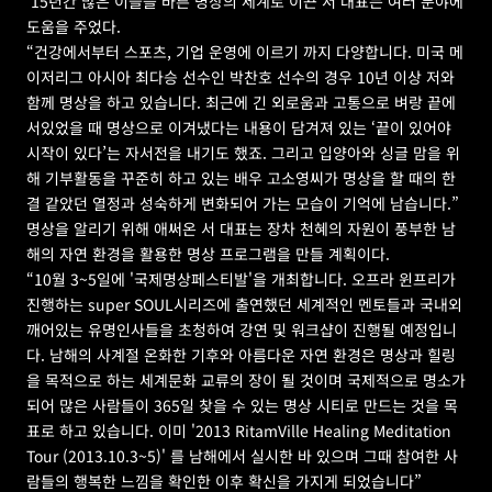
 15년간 많은 이들을 바른 명상의 세계로 이끈 서 대표는 여러 분야에 
도움을 주었다.
“건강에서부터 스포츠, 기업 운영에 이르기 까지 다양합니다. 미국 메
이저리그 아시아 최다승 선수인 박찬호 선수의 경우 10년 이상 저와 
함께 명상을 하고 있습니다. 최근에 긴 외로움과 고통으로 벼랑 끝에 
서있었을 때 명상으로 이겨냈다는 내용이 담겨져 있는 ‘끝이 있어야 
시작이 있다’는 자서전을 내기도 했죠. 그리고 입양아와 싱글 맘을 위
해 기부활동을 꾸준히 하고 있는 배우 고소영씨가 명상을 할 때의 한
결 같았던 열정과 성숙하게 변화되어 가는 모습이 기억에 남습니다.”
명상을 알리기 위해 애써온 서 대표는 장차 천혜의 자원이 풍부한 남
해의 자연 환경을 활용한 명상 프로그램을 만들 계획이다.
“10월 3~5일에 '국제명상페스티발'을 개최합니다. 오프라 윈프리가 
진행하는 super SOUL시리즈에 출연했던 세계적인 멘토들과 국내외 
깨어있는 유명인사들을 초청하여 강연 및 워크샵이 진행될 예정입니
다. 남해의 사계절 온화한 기후와 아름다운 자연 환경은 명상과 힐링
을 목적으로 하는 세계문화 교류의 장이 될 것이며 국제적으로 명소가 
되어 많은 사람들이 365일 찾을 수 있는 명상 시티로 만드는 것을 목
표로 하고 있습니다. 이미 '2013 RitamVille Healing Meditation 
Tour (2013.10.3~5)' 를 남해에서 실시한 바 있으며 그때 참여한 사
람들의 행복한 느낌을 확인한 이후 확신을 가지게 되었습니다”