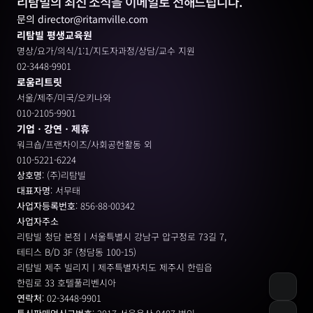
리탐빌의 최신 소식을 이메일로 전해드립니다.
문의 director@ritamville.com
리탐빌 평생교육원
명상/요가/의식/1:1/지도자과정/상담/교수 지원
02-3448-9901
로움리트릿
서울/제주/미국/오키나와
010-2105-9901
기업ㆍ강연ㆍ제휴
워크숍/프랜차이즈/사회공헌활동 외
010-5221-6224
상호명
: (주)리탐빌
대표자명
: 서무태
사업자등록번호
: 856-88-00342
사업자주소
리탐빌 청담 본점ㅣ서울특별시 강남구 압구정로 73길 7, 
테티스 B/D 3F (청담동 100-15)
리탐빌 제주 빌리지ㅣ제주특별자치도 제주시 한림읍
한림로 33 호텔풀리벤시아 
연락처
: 02-3448-9901