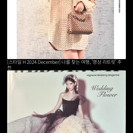
[스타일 H 2024 December] 나를 찾는 여행, '명상 리트릿' 추
천