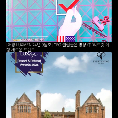
[매경 LUXMEN 24년 9월호] CEO·셀럽들은 명상 中 '리트릿'여
행 새로운 트렌드 