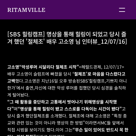
RITAMVILLE
[SBS 힐링캠프] 명상을 통해 힐링이 되었고 당시 즐
겨 했던 '절체조' 배우 고소영 님 인터뷰_12/07/16]
[SBS 힐링캠프] 명상을 통해 힐링이 되었고 당시 즐겨 
했던 '절체조' 배우 고소영 님 인터뷰_12/07/16]
고소영“악성루머 시달리다 절체조 시작”
<헤럴드경제, 12/07/17>
배우 고소영이 슬럼프에 빠졌을 당시 
‘절체조’로 마음을 다스렸다고 
고백
했다.고소영은 지난16일 오후 방송된SBS‘
힐링
캠프,기쁘지 아니
한가’에서 출연,자신에 대한 악성 루머를 접했던 당시 심경을 솔직하
게 털어놨다.
“그 때 활동을 중단하고 고통에서 벗어나기 위해명상을 시작했
다”
며
“명상을 통해 힐링이 됐고 스스로를 다독이는 시간이 됐다”
고 
당시 즐겨 했던절체조를 소개했다. 절체조에 대해 고소영은 “특정 종
교와 관련 있는 것이 아니라 명상의 한 방법”이라면서MC들 앞에서 
직접 시범을 보이기도 했다.이어 그는
“무슨 일이 있어도 반드시 꼭 한