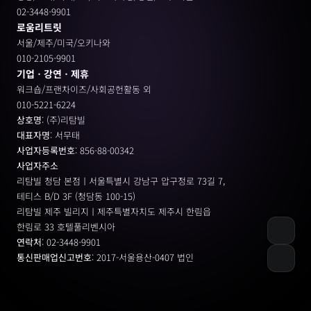
02-3448-9901
로움리트릿
서울/제주/미국/오키나와
010-2105-9901
기업ㆍ강연ㆍ제휴
워크숍/프랜차이즈/사회공헌활동 외
010-5221-6224
상호명
: (주)리탐빌
대표자명
: 서무태
사업자등록번호
: 856-88-00342
사업자주소
리탐빌 청담 본점ㅣ서울특별시 강남구 압구정로 73길 7, 
테티스 B/D 3F (청담동 100-15)
리탐빌 제주 빌리지ㅣ제주특별자치도 제주시 한림읍
한림로 33 호텔풀리벤시아 
연락처
: 02-3448-9901
통신판매업신고번호
: 2017-서울용산-0407 법인