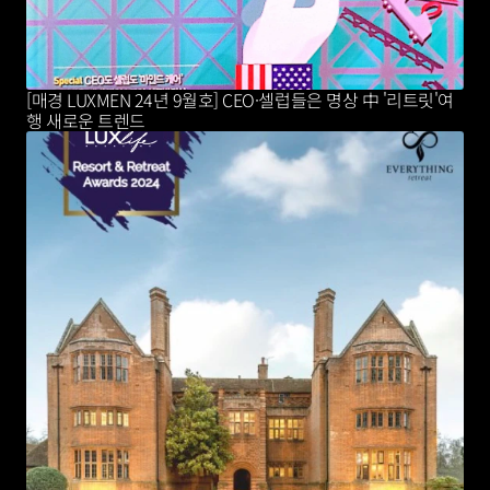
[매경 LUXMEN 24년 9월호] CEO·셀럽들은 명상 中 '리트릿'여
행 새로운 트렌드 