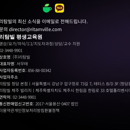
리탐빌의 최신 소식을 이메일로 전해드립니다.
문의 director@ritamville.com
리탐빌 평생교육원
명상/요가/의식/1:1/지도자과정/상담/교수 지원
02-3448-9901
상호명
: (주)리탐빌
대표자명
: 서무태
사업자등록번호
: 856-88-00342
사업자주소
리탐빌 청담 본점ㅣ서울특별시 강남구 압구정로 73길 7, 테티스 B/D 3F (청담동 1
리탐빌 제주 빌리지ㅣ제주특별자치도 제주시 한림읍 한림로 33 호텔풀리벤시아
연락처
: 02-3448-9901
통신판매업신고번호
: 2017-서울용산-0407 법인
이용약관
개인정보처리방침
환불정책