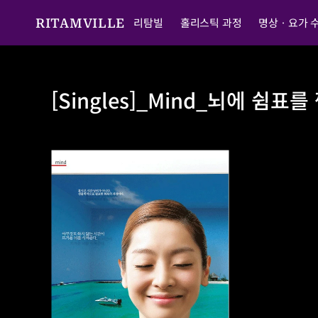
리탐빌
홀리스틱 과정
명상ㆍ요가 
RITAMVILLE
[Singles]_Mind_뇌에 쉼표를
[Singles]_Mind_뇌에 쉼표를 찍어라_11/10