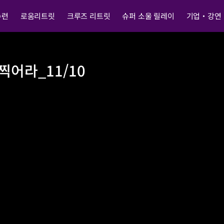
수련
로움리트릿
크루즈 리트릿
슈퍼 소울 릴레이
기업・강연
 찍어라_11/10