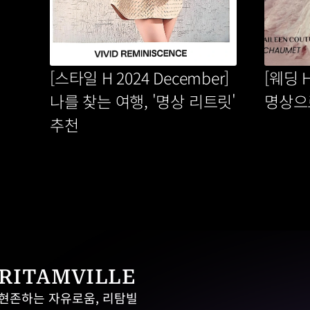
[스타일 H 2024 December] 
[웨딩 H
나를 찾는 여행, '명상 리트릿' 
명상으
추천
RITAMVILLE
현존하는 자유로움, 리탐빌