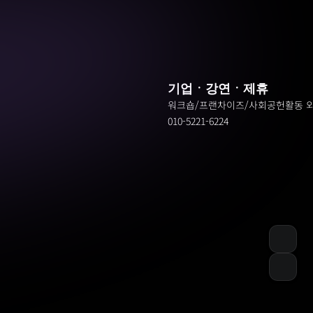
기업ㆍ강연ㆍ제휴
워크숍/프랜차이즈/사회공헌활동 
010-5221-6224