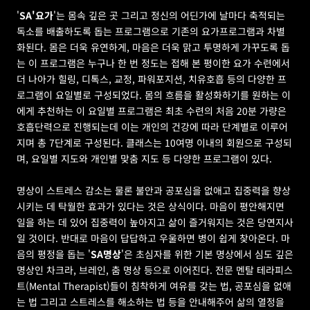
'
SA'요가
'는 몸속 깊은 곳 그리고 정신의 어딘가에 날마다 축적되는 
독소를 배출하도록 돕는 프로그램으로 기존의 요가프로그램과 차별
화된다. 몸은 더욱 유연하게, 마음은 더욱 맑고 투명하게 가꾸도록 돕
는 이 프로그램은 누구나 한 번 정도는 접해 본 평이한 요가 수련에서 
더 나아가 힐링, 디톡스, 교정, 파워포지션, 치유호흡 등의 다양한 프
로그램이 요일별로 구성되었다. 몸의 흐름을 활성화하기를 원하는 이
에게 추천하는 이 요일별 프로그램은 최초 수련의 처음 20분 가량은 
호흡단력으로 진행되는데 이는 개인의 건강에 따라 단계별로 이루어
지며 총 7단계로 구성된다. 클래스는 10여명 이내의 회원으로 구성되
며, 요일별 지도와 개인별 맞춤 지도 등 다양한 프로그램이 있다.
명상이 스트레스 감소는 물론 불안과 공포심을 없애고 집중력을 향상
시키는 데 탁월한 효과가 있다는 것은 상식이다. 마음이 평안해지면 
일을 하는 데 있어 집중력이 높아지고 삶이 즐거워지는 것은 당연지사
일 것이다. 반대로 마음이 답답하고 우울하면 병이 쉽게 찾아온다. 마
음의 평정을 돕는 '
SA명상
'은 초심자를 위한 기본 명상에서 심도 깊은 
명상인 차크라, 브레인, 춤 명상 등으로 이어진다. 전문 멘탈 테라피스
트(Mental Therapist)들이 침착하게 여유를 갖는 법, 공포심을 없애
는 법 그리고 스트레스를 해소하는 법 등을 안내해주어 삶의 열정을 