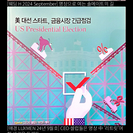
[웨딩 H 2024 September] 명상으로 여는 솔메이트의 길
[매경 LUXMEN 24년 9월호] CEO·셀럽들은 명상 中 '리트릿'여