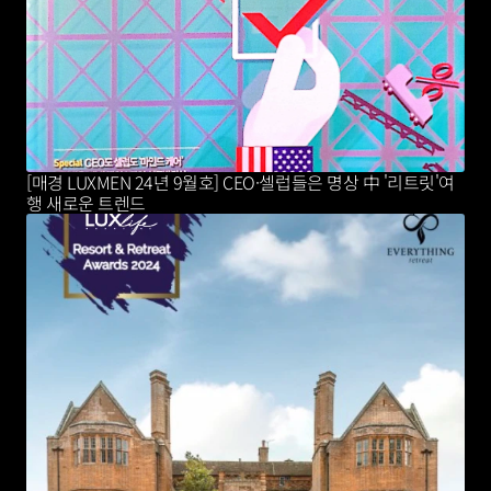
[매경 LUXMEN 24년 9월호] CEO·셀럽들은 명상 中 '리트릿'여
행 새로운 트렌드 