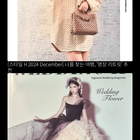
[스타일 H 2024 December] 나를 찾는 여행, '명상 리트릿' 추
천