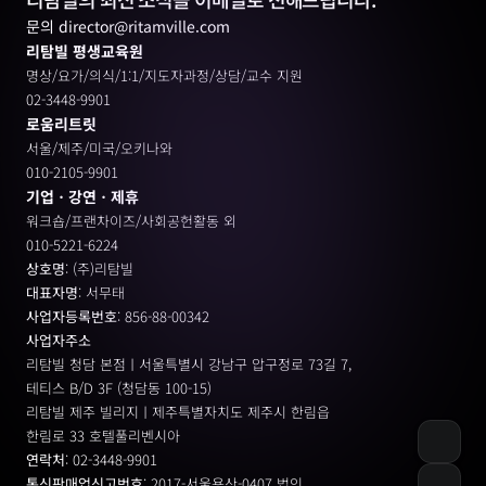
문의 director@ritamville.com
리탐빌 평생교육원
명상/요가/의식/1:1/지도자과정/상담/교수 지원
02-3448-9901
로움리트릿
서울/제주/미국/오키나와
010-2105-9901
기업ㆍ강연ㆍ제휴
워크숍/프랜차이즈/사회공헌활동 외
010-5221-6224
상호명
: (주)리탐빌
대표자명
: 서무태
사업자등록번호
: 856-88-00342
사업자주소
리탐빌 청담 본점ㅣ서울특별시 강남구 압구정로 73길 7, 
테티스 B/D 3F (청담동 100-15)
리탐빌 제주 빌리지ㅣ제주특별자치도 제주시 한림읍
한림로 33 호텔풀리벤시아 
연락처
: 02-3448-9901
통신판매업신고번호
: 2017-서울용산-0407 법인