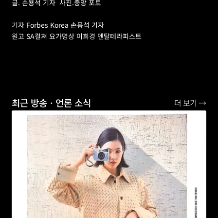
글. 손용석 기자  사진.중앙 포토
기자 Forbes Korea 손용석 기자
원고 SA컬쳐 요가명상 이희경 멘탈테라피스트
최근 방송ㆍ언론 소식
더 보기 →