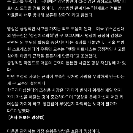
는 효과를 누렸다.   국내에선 삼성병원이 CEO 검진 과정으로 멘탈 피
트니스 도입을 검토 중이다.   삼성병원 관계자는 “현재로선 검토할 
자료들이 너무 방대해 보류된 상황”이라고 밝혔다.
명상은 긍정적인 사고를 가지는 되도 도움이 된다.   미국 위스콘신대
의 연구진은 ‘정신치료의학’연 구 보고서에서 명상이 긍정적 감정과 
관련된 뇌 부위의 활동을 증진시킨다는 결과를 내놓았다.   서울 백병
원 스트레스센터의 우종민 교수는 “멘탈 피트니스는 긍정적인 사고를 
심어줘 마음의 근력을 튼튼하게 만든다”고 조언했다.
긍정적인 마인드로 마음의 근력이 튼튼한 사람은 항상 자신감에 차 있
다.   
반면 부정적 사고는 근력이 부족한 것처럼 사람을 무력하게 만든다는 
게 우 교수의 설명이다.   
한국리더십센터의 조성용 사장은 “리더가 변하기 위해선 제일 먼저 
자기 자신을 깨닫는 것이 중요하다” 며 “명상을 통해 자신이 어떤 리
더십을 가져야 하고, 장단점이 무엇인지 파악하는 노력이 필요하
다”고 말했다.
[혼자 해보는 명상법]
마음을 관리하는 가장 손쉬운 방법은 호흡과 명상이다.   