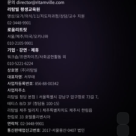
문의 director@ritamville.com
리탐빌 평생교육원
명상/요가/의식/1:1/지도자과정/상담/교수 지원
02-3448-9901
로움리트릿
서울/제주/미국/오키나와
010-2105-9901
기업ㆍ강연ㆍ제휴
워크숍/프랜차이즈/사회공헌활동 외
010-5221-6224
상호명
: (주)리탐빌
대표자명
: 서무태
사업자등록번호
: 856-88-00342
사업자주소
리탐빌 청담 본점ㅣ서울특별시 강남구 압구정로 73길 7, 
테티스 B/D 3F (청담동 100-15)
리탐빌 제주 빌리지ㅣ제주특별자치도 제주시 한림읍
한림로 33 호텔풀리벤시아 
연락처
: 02-3448-9901
통신판매업신고번호
: 2017-서울용산-0407 법인