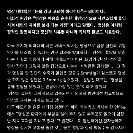
명상 (瞑想)은 “눈을 감고 고요히 생각한다”는 의미이다.   
이희경 원장은 “명상은 마음을 순수한 내면의식으로 자연스럽게 몰입
시켜 내면의 자아를 보게 되는 과정”이라고 말했다.  명상은 이처럼 
정적인 활동이지만 정신적 치유뿐 아니라 육체적 질병도 치료한다.
미국 조지아 의과대의 베론 바네스 박사는 명상으로 심장 질환의 위험
인자를 다스릴 수 있다는 연구 결과를 발표했다.   명상이 혈압을 낮춘
다는 사실을 입증하기 위해 바네스 박사팀은 32명의 건강한 성인을 
명상 집단과 그렇지 않은 집단으로 나누어 심혈관을 검사했다.   그 결
과 명상을 한 집단의 수축기 혈압은 평균 2.5mmHg가 감소했고 명상
을 하지 않은 집단은 0.5mmHg 감소했다.   김범진 대표는 “명상을 
통해 혈압을 낮췄다는 반응이 가장 많은 편”이라고 말했다.
 명상의 효능이 과학적으로 입증되면서 외국의 병원에선 치료법으로 
명상을 권하는 사례도 늘고 있다.   
미국 메모리얼 슬론 케터링 암센터의 베리 카셀리스 박사는 한 인터뷰
에서 “명상은 환자에게 부담을 많이 주지 않고 부작용도 없으며 엄청
난 치료 효과를 지니고 있다”고 밝혔다.   이 암센터에선 환자들에게 
명상을 실시해 고통을 줄인 것은 물론 혈압과 심장 박동수도 감소시키