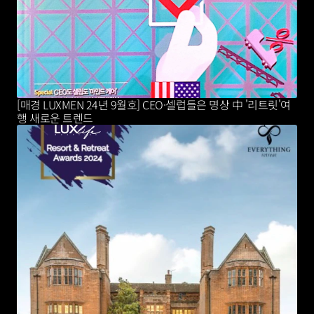
[매경 LUXMEN 24년 9월호] CEO·셀럽들은 명상 中 '리트릿'여
행 새로운 트렌드 