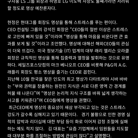
구자홍 LS 그룹 회장과 허영호 LG 이노텍 사장도 둘째가라면 서러워
할 정도로 명상 예찬론자다.
현정은 현대그룹 회장도 명상을 통해 스트레스를 푸는 편이다.  
CEO 컨설팅 그룹의 강석진 회장은 “CEO들의 절반 이상은 스트레스
로 고민에 빠져 있을 것”이라며 “명상을 통해 마음을 비운다면 큰 효
과를 보게 될 것”이라고 조언했다. 명상에 대해선 해외CEO들의 관심
이 더욱 뜨겁다.  미국 정보기술 (IT) 업계의 대부 래리 엘리슨 오라클 
회장은 규칙적인 명상을 통해 집중력과 열정을 발휘하는 것으로 유명
하다. 세일즈포스닷컴의 마크 베니오프 CEO를 비롯해 P&G의 A.G.
래플리 회장도 평소 명상을 즐기는 CEO로 꼽힌다.
지난해 10월 한국을 찾은 인도의 최고 명상가 다타트레야 시바 바바
는 “부와 권력을 창출하는 원천인 지식은 서로 다른 영역 간 경계를 
허물 때 나온다”며 “명상은 논리적 지식 구조를 바꿔 넓게 생각하는 
사고를 키워준다”며 CEO들에게 명상을 권했다.
 최근CEO에게 명상의 중요성이 새삼 부각되고 있는 것은 스트레스 
강도가 갈수록 심해지고 있기 때문이다.   경기 불황으로 인한 경영 실
적의 압박과 리더십에 대한 부담 등이 화로 이어져 감정 조절에 실패
하는 예도 적지 않다.   김 대표는 “요즘 기업체에서 임원들을 지도할 
때 대부분 화를 조절하는 방법에 관심이 많다”고 설명했다.