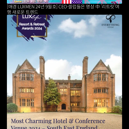
[매경 LUXMEN 24년 9월호] CEO·셀럽들은 명상 中 '리트릿'여
행 새로운 트렌드 