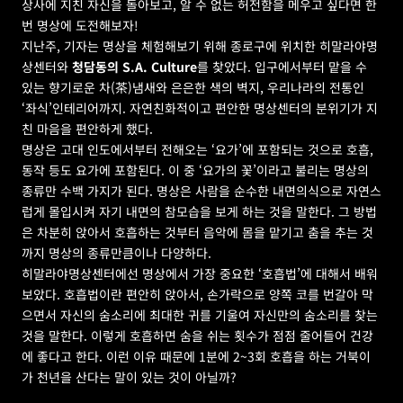
상사에 지친 자신을 돌아보고, 알 수 없는 허전함을 메우고 싶다면 한 
번 명상에 도전해보자!
지난주, 기자는 명상을 체험해보기 위해 종로구에 위치한 히말라야명
상센터와 
청담동의 S.A. Culture
를 찾았다. 입구에서부터 맡을 수 
있는 향기로운 차(茶)냄새와 은은한 색의 벽지, 우리나라의 전통인 
‘좌식’인테리어까지. 자연친화적이고 편안한 명상센터의 분위기가 지
친 마음을 편안하게 했다.
명상은 고대 인도에서부터 전해오는 ‘요가’에 포함되는 것으로 호흡, 
동작 등도 요가에 포함된다. 이 중 ‘요가의 꽃’이라고 불리는 명상의 
종류만 수백 가지가 된다. 명상은 사람을 순수한 내면의식으로 자연스
럽게 몰입시켜 자기 내면의 참모습을 보게 하는 것을 말한다. 그 방법
은 차분히 앉아서 호흡하는 것부터 음악에 몸을 맡기고 춤을 추는 것
까지 명상의 종류만큼이나 다양하다.
히말라야명상센터에선 명상에서 가장 중요한 ‘호흡법’에 대해서 배워 
보았다. 호흡법이란 편안히 앉아서, 손가락으로 양쪽 코를 번갈아 막
으면서 자신의 숨소리에 최대한 귀를 기울여 자신만의 숨소리를 찾는 
것을 말한다. 이렇게 호흡하면 숨을 쉬는 횟수가 점점 줄어들어 건강
에 좋다고 한다. 이런 이유 때문에 1분에 2~3회 호흡을 하는 거북이
가 천년을 산다는 말이 있는 것이 아닐까?