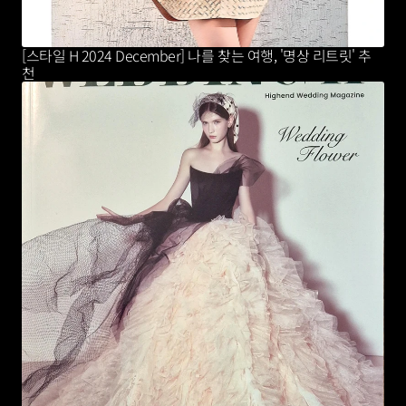
[스타일 H 2024 December] 나를 찾는 여행, '명상 리트릿' 추
천