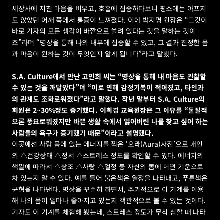
세상사에 지친 마음을 비우고, 호흡에 집중하다보니 평소에는 아프지
도 않았던 어깨 쪽에서 통증이 느껴졌다. 이에 박지명 원장은 “그것이 
바로 기자의 모든 생각이 바깥으로 쏠려 있다는 것을 말하는 것이
죠”라며 “명상을 통해 나의 내부에 집중할 수 있고, 그 결과 진정한 몸
과 마음이 원하는 것이 무엇인지 알게 됩니다”라고 말했다.
S.A. Culture에서 만난 고인희 씨는 “명상을 통해 내 마음도 관찰할 
수 있는 것을 깨달았다”며 “이로 인해 감정기복이 적어졌고, 타인과
의 관계도 조화로워졌다”라고 말했다. 작년 말부터 S.A. Culture의 
회원은 2~30%정도 증가했다. 이희경 교육원장은 그 이유를 “물질적
으론 풍요로워졌지만 바쁜 생활 속에서 잃어버린 나를 찾고 싶어 하는 
사람들의 욕구가 증기했기 때문”이라고 설명했다.
이곳에선 사람 몸에 있는 에너지를 찍은 ‘오라(Aura)사진’으로 개인
의 △건강상태 △정서 △스트레스 정도를 확인할 수 있다. 에너지의 
색깔에 따라서 △창조 △사랑 △열정 등 자신의 몸에 어떤 기운으로 
차 있는지 알 수 있다. 예를 들어 붉은색은 열정을 나타내고, 푸른색은 
균형을 나타낸다. 명상을 꾸준히 하면서, 주기적으로 이 기계를 이용
해 나의 몸이 얼마나 좋아지고 있는지 객관적으로 볼 수 있는 것이다. 
기자도 이 기계를 체험해 봤는데, 스트레스 정도가 무척 심할 때 나타