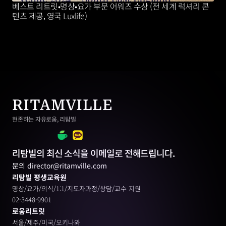
베스트 리트릿•명상•요가 부문 어워즈 수상 (전 세계 럭셔리 콘
텐츠 제공, 영국 Luxlife)
RITAMVILLE
현존하는 자유로움, 리탐빌
리탐빌의 최신 소식을 이메일로 전해드립니다.
문의 director@ritamville.com
리탐빌 평생교육원
명상/요가/의식/1:1/지도자과정/상담/교수 지원
02-3448-9901
로움리트릿
서울/제주/미국/오키나와