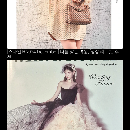
[스타일 H 2024 December] 나를 찾는 여행, '명상 리트릿' 추
천