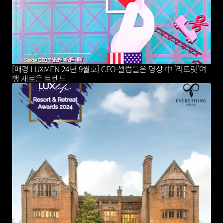
[매경 LUXMEN 24년 9월호] CEO·셀럽들은 명상 中 '리트릿'여
행 새로운 트렌드 