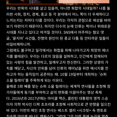
우리는 반목의 시대를 살고 있을까, 아니면 화합의 시대일까? 나를 둘
러싼 사회, 정치, 경제, 종교 등 각 분야에서 어느 쪽이 더 우세하다고 
느끼는지는 저마다 다를 것이다. 우리는 각자의 관점으로 세상을 바라 
보기 마련이기 때문이다. 하지만 다수의 눈에 인류는 퍽이나 위태로운 
시대를 지나고 있다고 여겨질 것이다. SNS에서 마주하는 혐오 댓
글, ‘묻지마’ 사건들, 전쟁의 원인이 된 종교 다툼 등 안타까운 일들이 
비일비재하니까.
그럼에도 불구하고 일각에서는 화합을 위해 나아가고자 희망의 에너
지를 불태운다. 우리는 다르지 않음을 설파하고, 인간에게 잠재되어 
있는 사랑의 힘을 발견하고, 일깨우고자 헌신한다. 그러한 상생의 가
치를 깨닫고, 자신의 안위를 넘어 인류의 깨어남을 위한 메시지를 전
하고자 하는 움직임이 공존하는 때. 10월 19일부터 개최하는 ‘슈퍼 
소울 릴레이’를 주목하게 되는 이유다.
올해로 5회 째를 맞는 슈퍼 소울 릴레이는 세계적 연사들을 초청해 참
가자들에게 동기를 부여하고 삶의 변화를 이끌어주는 명상 축제
다. 2016년과 2017년에는 마이클 잭슨, 클린턴 대통령의 영적 스승
이자 의학 박사인 디팍 초프라를 초청해 사회적으로 큰 반향을 일으킨 
바 있다. 이번의 메인 초청 연사는 베스트 셀러 <시크릿> 속 멘토로 
친숙한 마이클 버나드 백위스다. 그런데 그의 이력 중에 눈길을 멈추