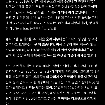
그는 지난 2016년 UN의 세계 종교간 화합 주간에 연설하며 이렇게 
말했다. “만약 종교가 우리를 초월함으로 안내하지 않는다면 진실된 
길이 아닙니다. 우린 같이 걷고 노래하기 위해 여기 있습니다. “ 또 최
근의 한 인터뷰에서 “인류가 문화적 배경에 따라 각각의 율법을 지니
게 됐지만 각기 다른 종교가 도달하는 곳은 결국 사랑과 용서, 황금률
을 깨닫는 것으로 동일하다”고 강조했다.
슈퍼 소울 릴레이를 주최해온 순야 서무태는 “아직도 명상을 종교적 
행위라고 오해하는 사람이 많습니다. 명상은 우리 안에 잠들어 있는 
사랑과 자비심, 즉 신성과 불성을 깨우기 위한 수행법입니다.” 라고 
말하며, 명상 축제에 세계적인 목사를 초청한 역설적 취지를 밝혔다.
한편 이번 행사에는 마이클 버나드 백위스 외에도 심리 분야 TED 강
연자이자 <What’s Your What?>의 저자인 줄리 모렛, 그리고 명상을 
통해 슬럼프를 딛고 세계 정상의 자리에 오른 코리안 특급 야구인 박
찬호 등이 연사로 나설 예정이다. 19일에는 축하 공연과 함께 다섯 멘
토가 릴레이로 강연을 펼치는 포럼, 20일부터 22일까지는 3일 간 요
가와 명상, 강연, 마인드풀 이팅, 힐링 사운드 등 다양한 프로그램을 
통해 내면의 사랑, 신성 그리고 불성을 회복하는 리트릿으로 진행된
다.