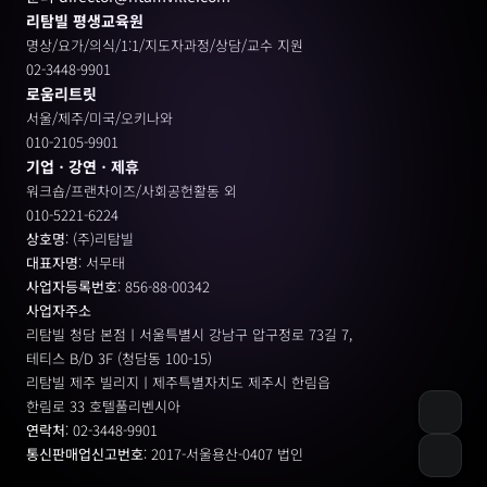
리탐빌 평생교육원
명상/요가/의식/1:1/지도자과정/상담/교수 지원
02-3448-9901
로움리트릿
서울/제주/미국/오키나와
010-2105-9901
기업ㆍ강연ㆍ제휴
워크숍/프랜차이즈/사회공헌활동 외
010-5221-6224
상호명
: (주)리탐빌
대표자명
: 서무태
사업자등록번호
: 856-88-00342
사업자주소
리탐빌 청담 본점ㅣ서울특별시 강남구 압구정로 73길 7, 
테티스 B/D 3F (청담동 100-15)
리탐빌 제주 빌리지ㅣ제주특별자치도 제주시 한림읍
한림로 33 호텔풀리벤시아 
연락처
: 02-3448-9901
통신판매업신고번호
: 2017-서울용산-0407 법인