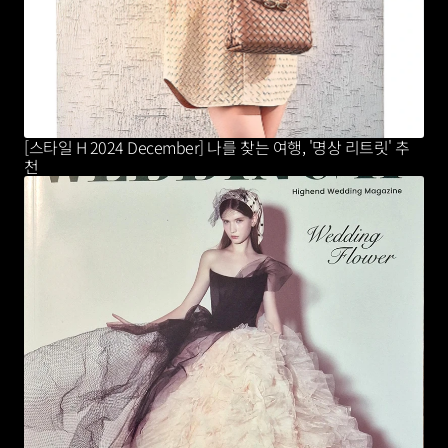
[스타일 H 2024 December] 나를 찾는 여행, '명상 리트릿' 추
천