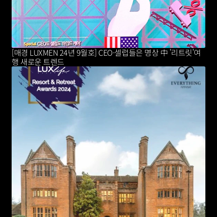
[매경 LUXMEN 24년 9월호] CEO·셀럽들은 명상 中 '리트릿'여
행 새로운 트렌드 