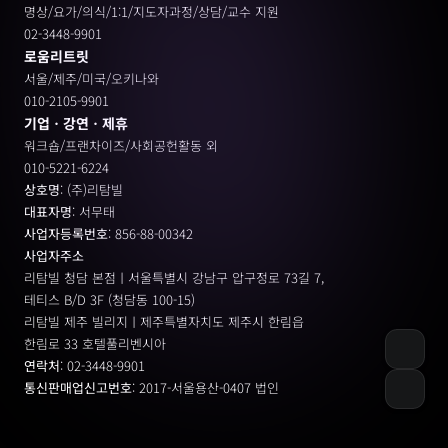
명상/요가/의식/1:1/지도자과정/상담/교수 지원
02-3448-9901
로움리트릿
서울/제주/미국/오키나와
010-2105-9901
기업ㆍ강연ㆍ제휴
워크숍/프랜차이즈/사회공헌활동 외
010-5221-6224
상호명
: (주)리탐빌
대표자명
: 서무태
사업자등록번호
: 856-88-00342
사업자주소
리탐빌 청담 본점ㅣ서울특별시 강남구 압구정로 73길 7, 
테티스 B/D 3F (청담동 100-15)
리탐빌 제주 빌리지ㅣ제주특별자치도 제주시 한림읍
한림로 33 호텔풀리벤시아 
연락처
: 02-3448-9901
통신판매업신고번호
: 2017-서울용산-0407 법인