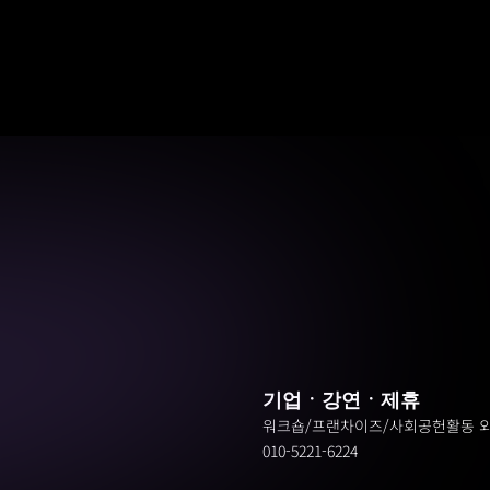
기업ㆍ강연ㆍ제휴
워크숍/프랜차이즈/사회공헌활동 
010-5221-6224