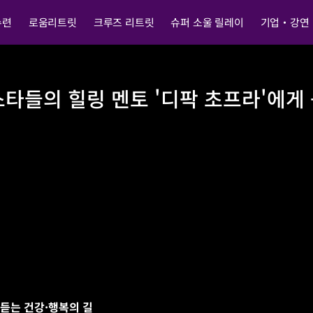
수련
로움리트릿
크루즈 리트릿
슈퍼 소울 릴레이
기업・강연
스타들의 힐링 멘토 '디팍 초프라'에게 듣
 초프라'에게 듣는 건강·행복의 길 16/03/28
 듣는 건강·행복의 길 