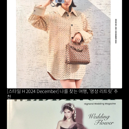
[스타일 H 2024 December] 나를 찾는 여행, '명상 리트릿' 추
천