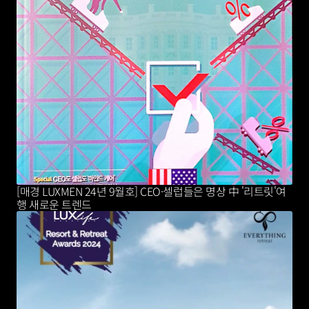
[매경 LUXMEN 24년 9월호] CEO·셀럽들은 명상 中 '리트릿'여
행 새로운 트렌드 