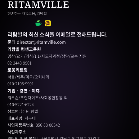
RITAMVILLE
현존하는 자유로움, 리탐빌
리탐빌의 최신 소식을 이메일로 전해드립니다.
문의 director@ritamville.com
리탐빌 평생교육원
명상/요가/의식/1:1/지도자과정/상담/교수 지원
02-3448-9901
로움리트릿
서울/제주/미국/오키나와
010-2105-9901
기업ㆍ강연ㆍ제휴
워크숍/프랜차이즈/사회공헌활동 외
010-5221-6224
상호명
: (주)리탐빌
대표자명
: 서무태
사업자등록번호
: 856-88-00342
사업자주소
리탐빌 청담 본점ㅣ서울특별시 강남구 압구정로 73길 7, 