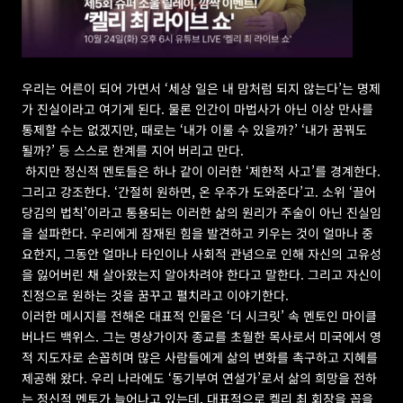
우리는 어른이 되어 가면서 ‘세상 일은 내 맘처럼 되지 않는다’는 명제
가 진실이라고 여기게 된다. 물론 인간이 마법사가 아닌 이상 만사를 
통제할 수는 없겠지만, 때로는 ‘내가 이룰 수 있을까?’ ‘내가 꿈꿔도 
될까?’ 등 스스로 한계를 지어 버리고 만다.
 하지만 정신적 멘토들은 하나 같이 이러한 ‘제한적 사고’를 경계한다. 
그리고 강조한다. ‘간절히 원하면, 온 우주가 도와준다’고. 소위 ‘끌어
당김의 법칙’이라고 통용되는 이러한 삶의 원리가 주술이 아닌 진실임
을 설파한다. 우리에게 잠재된 힘을 발견하고 키우는 것이 얼마나 중
요한지, 그동안 얼마나 타인이나 사회적 관념으로 인해 자신의 고유성
을 잃어버린 채 살아왔는지 알아차려야 한다고 말한다. 그리고 자신이 
진정으로 원하는 것을 꿈꾸고 펼치라고 이야기한다.
이러한 메시지를 전해온 대표적 인물은 ‘더 시크릿’ 속 멘토인 마이클 
버나드 백위스. 그는 명상가이자 종교를 초월한 목사로서 미국에서 영
적 지도자로 손꼽히며 많은 사람들에게 삶의 변화를 촉구하고 지혜를 
제공해 왔다. 우리 나라에도 ‘동기부여 연설가’로서 삶의 희망을 전하
는 정신적 멘토가 늘어나고 있는데, 대표적으로 켈리 최 회장을 꼽을 