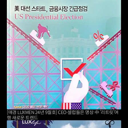
[매경 LUXMEN 24년 9월호] CEO·셀럽들은 명상 中 '리트릿'여
행 새로운 트렌드 