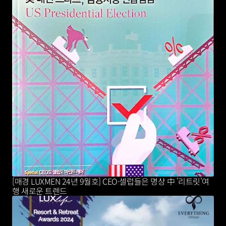
[매경 LUXMEN 24년 9월호] CEO·셀럽들은 명상 中 '리트릿'여
행 새로운 트렌드 