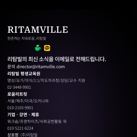
RITAMVILLE
현존하는 자유로움, 리탐빌
리탐빌의 최신 소식을 이메일로 전해드립니다.
문의 director@ritamville.com
리탐빌 평생교육원
명상/요가/의식/1:1/지도자과정/상담/교수 지원
02-3448-9901
로움리트릿
서울/제주/미국/오키나와
010-2105-9901
기업ㆍ강연ㆍ제휴
워크숍/프랜차이즈/사회공헌활동 외
010-5221-6224
상호명
: (주)리탐빌