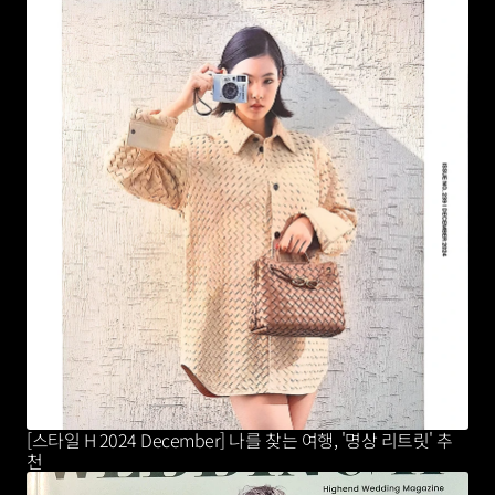
[스타일 H 2024 December] 나를 찾는 여행, '명상 리트릿' 추
천