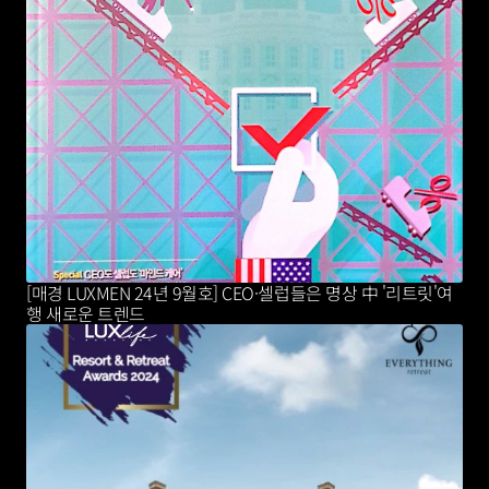
[매경 LUXMEN 24년 9월호] CEO·셀럽들은 명상 中 '리트릿'여
행 새로운 트렌드 