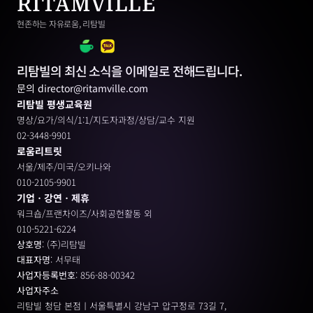
RITAMVILLE
현존하는 자유로움, 리탐빌
리탐빌의 최신 소식을 이메일로 전해드립니다.
문의 director@ritamville.com
리탐빌 평생교육원
명상/요가/의식/1:1/지도자과정/상담/교수 지원
02-3448-9901
로움리트릿
서울/제주/미국/오키나와
010-2105-9901
기업ㆍ강연ㆍ제휴
워크숍/프랜차이즈/사회공헌활동 외
010-5221-6224
상호명
: (주)리탐빌
대표자명
: 서무태
사업자등록번호
: 856-88-00342
사업자주소
리탐빌 청담 본점ㅣ서울특별시 강남구 압구정로 73길 7, 