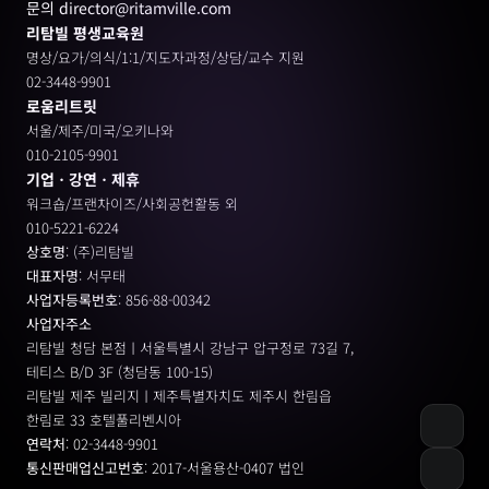
문의 director@ritamville.com
리탐빌 평생교육원
명상/요가/의식/1:1/지도자과정/상담/교수 지원
02-3448-9901
로움리트릿
서울/제주/미국/오키나와
010-2105-9901
기업ㆍ강연ㆍ제휴
워크숍/프랜차이즈/사회공헌활동 외
010-5221-6224
상호명
: (주)리탐빌
대표자명
: 서무태
사업자등록번호
: 856-88-00342
사업자주소
리탐빌 청담 본점ㅣ서울특별시 강남구 압구정로 73길 7, 
테티스 B/D 3F (청담동 100-15)
리탐빌 제주 빌리지ㅣ제주특별자치도 제주시 한림읍
한림로 33 호텔풀리벤시아 
연락처
: 02-3448-9901
통신판매업신고번호
: 2017-서울용산-0407 법인