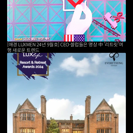
[매경 LUXMEN 24년 9월호] CEO·셀럽들은 명상 中 '리트릿'여
행 새로운 트렌드 