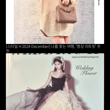
[스타일 H 2024 December] 나를 찾는 여행, '명상 리트릿' 추
천