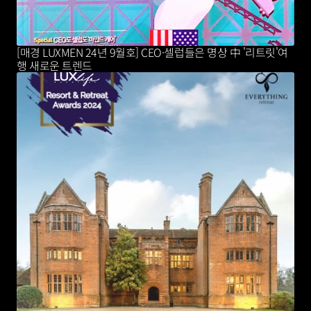
[매경 LUXMEN 24년 9월호] CEO·셀럽들은 명상 中 '리트릿'여
행 새로운 트렌드 