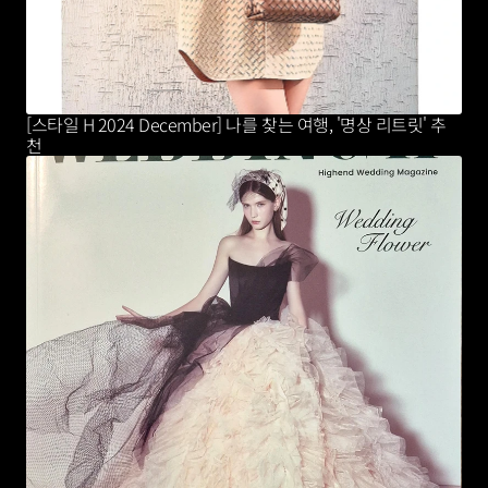
[스타일 H 2024 December] 나를 찾는 여행, '명상 리트릿' 추
천