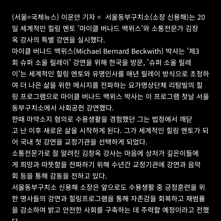
(서울=국제뉴스) 이운안 기자 =  서울동부구치소(소장 신용해)는 20
일 세계적인 힐링 멘토 '마이클 버나드 백위스'와 소통전문가 김창
옥 강사의 특별 강연을 실시했다.
마이클 버나드 백위스(Michael Bernard Beckwith) 박사는 '제3
회 슈퍼 소울 릴레이' 강연을 위해 한국을 방문, '슈퍼 소울 릴레
이'는 세계적인 힐링 멘토와 유명인사를 매년 릴레이 방식으로 초청하
여 더 나은 삶을 위한 메시지를 전파하는 요가명상단체 리탐빌의 힐
링 프로그램으로 마이클 버나드 백위스 박사는 이 프로그램 첫날 서울
동부구치소에서 사회공헌 강연했다. 
한때 마약소지 혐의로 수용생활을 경험했던 그는 법정에서 깨닫
고 난 이후 새로운 삶을 시작하게 된다. 그가 세계적인 힐링 멘토가 되
어 국내 첫 강연을 교정기관을 선택하게 되었다.  
소통전문가로 잘 알려진 김창옥 강사는 마음에 상처가 깊은이들에
게 희망과 따뜻함을 전파하기 위해 수년간 교정기관에 강연과 음악
회 등을 통해 감동을 전하고 있다. 
서울동부구치소 신용해 소장은 앞으로도 수용생활 중 긍정훈련을 위
한 명사들의 강연과 힐링프로그램을 통해 자존감을 회복하고 재범률
을 감소하여 밝고 안전한 사회를 구축하는 데 주력할 예정이라고 전했
다.