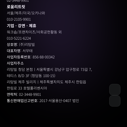
02-3448-9901
로움리트릿
서울/제주/미국/오키나와
010-2105-9901
기업ㆍ강연ㆍ제휴
워크숍/프랜차이즈/사회공헌활동 외
010-5221-6224
상호명
: (주)리탐빌
대표자명
: 서무태
사업자등록번호
: 856-88-00342
사업자주소
리탐빌 청담 본점ㅣ서울특별시 강남구 압구정로 73길 7, 
테티스 B/D 3F (청담동 100-15)
리탐빌 제주 빌리지ㅣ제주특별자치도 제주시 한림읍
한림로 33 호텔풀리벤시아 
연락처
: 02-3448-9901
통신판매업신고번호
: 2017-서울용산-0407 법인