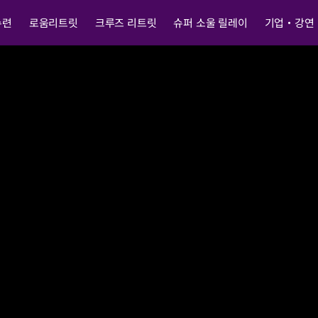
수련
로움리트릿
크루즈 리트릿
슈퍼 소울 릴레이
기업・강연