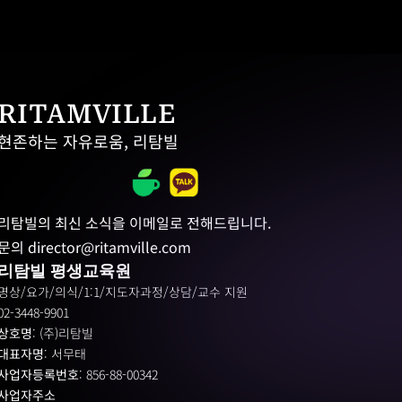
RITAMVILLE
현존하는 자유로움, 리탐빌
리탐빌의 최신 소식을 이메일로 전해드립니다.
문의 director@ritamville.com
리탐빌 평생교육원
명상/요가/의식/1:1/지도자과정/상담/교수 지원
02-3448-9901
상호명
: (주)리탐빌
대표자명
: 서무태
사업자등록번호
: 856-88-00342
사업자주소