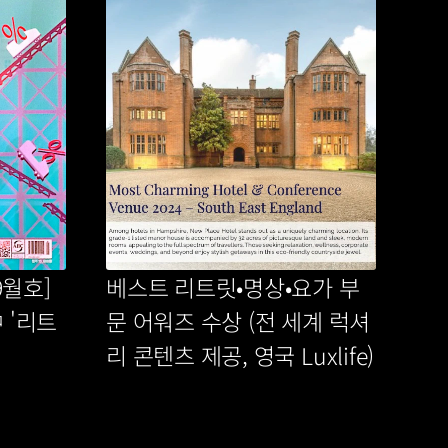
월호] 
베스트 리트릿•명상•요가 부
 '리트
문 어워즈 수상 (전 세계 럭셔
 
리 콘텐츠 제공, 영국 Luxlife)