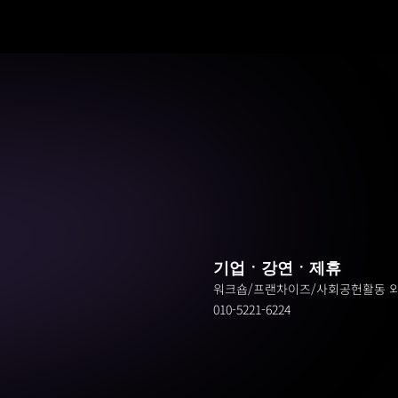
기업ㆍ강연ㆍ제휴
워크숍/프랜차이즈/사회공헌활동 
010-5221-6224