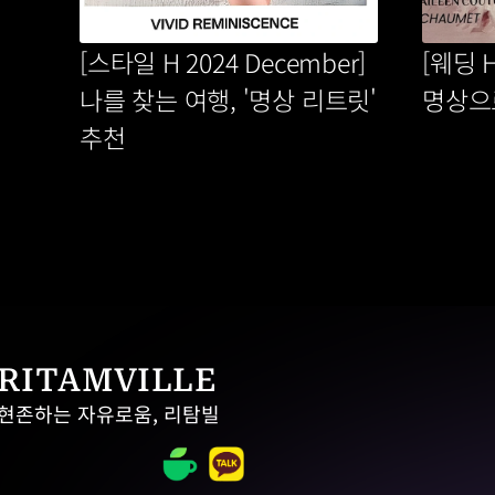
[스타일 H 2024 December] 
[웨딩 H
나를 찾는 여행, '명상 리트릿' 
명상으
추천
RITAMVILLE
현존하는 자유로움, 리탐빌