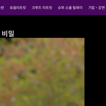
수련
로움리트릿
크루즈 리트릿
슈퍼 소울 릴레이
기업・강연
 비밀