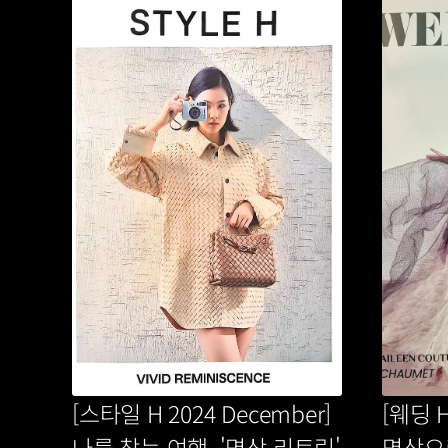
[스타일 H 2024 December] 
[웨딩 H
나를 찾는 여행, '명상 리트릿' 
명상으