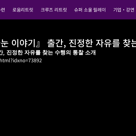
수련
로움리트릿
크루즈 리트릿
슈퍼 소울 릴레이
기업・강연
나눈 이야기』 출간, 진정한 자유를 찾
간, 진정한 자유를 찾는 수행의 통찰 소개
.html?idxno=73892