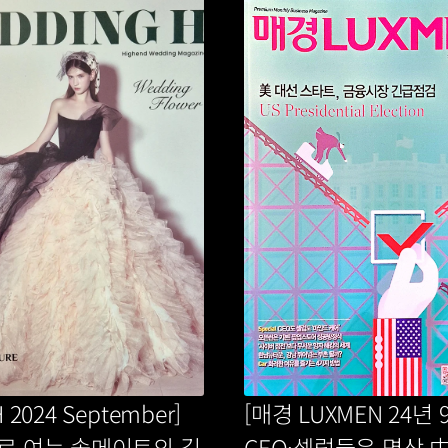
 2024 September] 
[매경 LUXMEN 24년 9
로 여는 솔메이트의 길
CEO·셀럽들은 명상 中