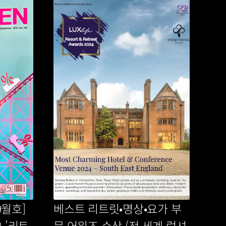
월호] 
베스트 리트릿•명상•요가 부
 '리트
문 어워즈 수상 (전 세계 럭셔