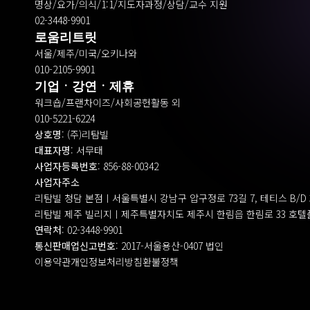
명상/요가/의식/1:1/지도자과정/상담/교수 지원
02-3448-9901
로움리트릿
서울/제주/미국/오키나와
010-2105-9901
기업ㆍ강연ㆍ제휴
워크숍/프랜차이즈/사회공헌활동 외
010-5221-6224
상호명
: (주)리탐빌
대표자명
: 서무태
사업자등록번호
: 856-88-00342
사업자주소
리탐빌 청담 본점ㅣ서울특별시 강남구 압구정로 73길 7, 테티스 B/D 3F 
리탐빌 제주 빌리지ㅣ제주특별자치도 제주시 한림읍 한림로 33 호텔
연락처
: 02-3448-9901
통신판매업신고번호
: 2017-서울용산-0407 법인
이용약관
개인정보처리방침
환불정책