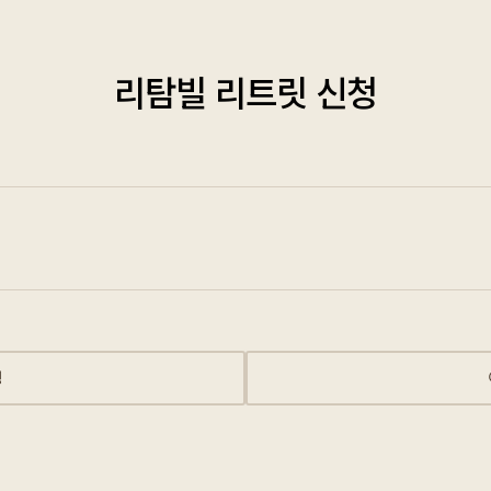
리탐빌 리트릿 신청
성